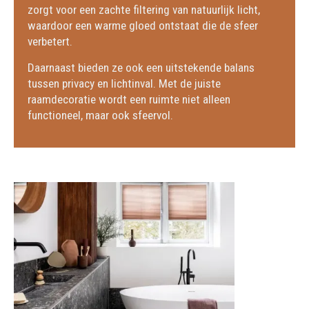
zorgt voor een zachte filtering van natuurlijk licht,
waardoor een warme gloed ontstaat die de sfeer
verbetert.
Daarnaast bieden ze ook een uitstekende balans
tussen privacy en lichtinval. Met de juiste
raamdecoratie wordt een ruimte niet alleen
functioneel, maar ook sfeervol.