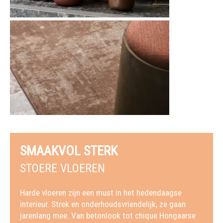
SMAAKVOL STERK
STOERE VLOEREN
Harde vloeren zijn een must in het hedendaagse
interieur. Strek en onderhoudsvriendelijk, ze gaan
jarenlang mee. Van betonlook tot chique Hongaarse