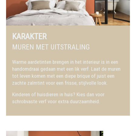
KARAKTER
MUREN MET UITSTRALING
Warme aardetinten brengen in het interieur is in een
handomdraai gedaan met een lik verf. Laat de muren
tot leven komen met een diepe brique of juist een
zachte zalmtint voor een frisse, stijlvolle look.
Kinderen of huisdieren in huis? Kies dan voor
schrobvaste verf voor extra duurzaamheid.