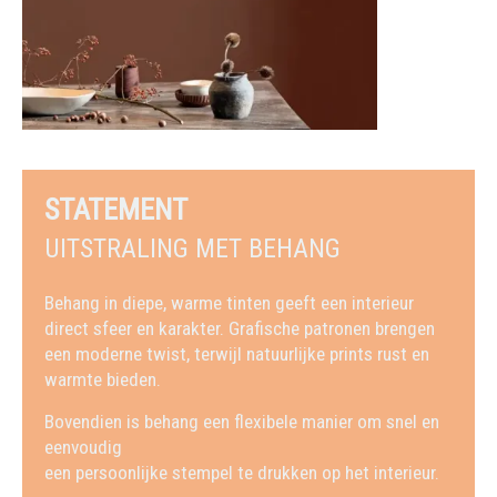
STATEMENT
UITSTRALING MET BEHANG
Behang in diepe, warme tinten geeft een interieur
direct sfeer en karakter. Grafische patronen brengen
een moderne twist, terwijl natuurlijke prints rust en
warmte bieden.
Bovendien is behang een flexibele manier om snel en
eenvoudig
een persoonlijke stempel te drukken op het interieur.