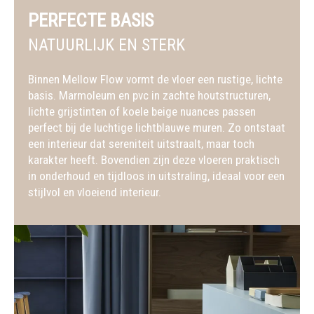
PERFECTE BASIS
NATUURLIJK EN STERK
Binnen Mellow Flow vormt de vloer een rustige, lichte
basis. Marmoleum en pvc in zachte houtstructuren,
lichte grijstinten of koele beige nuances passen
perfect bij de luchtige lichtblauwe muren. Zo ontstaat
een interieur dat sereniteit uitstraalt, maar toch
karakter heeft. Bovendien zijn deze vloeren praktisch
in onderhoud en tijdloos in uitstraling, ideaal voor een
stijlvol en vloeiend interieur.