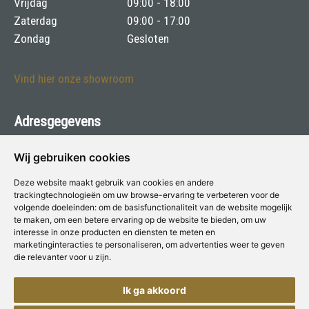
Vrijdag
09:00 - 18:00
Zaterdag
09:00 - 17:00
Zondag
Gesloten
Vind hier onze showroom
Adresgegevens
Philips voor Verf & Wonen
Wij gebruiken cookies
Moesdijk 13 - 6004 AX Weert
Deze website maakt gebruik van cookies en andere
trackingtechnologieën om uw browse-ervaring te verbeteren voor de
Telefoon:
0495-533643
volgende doeleinden:
om de basisfunctionaliteit van de website mogelijk
te maken
,
om een betere ervaring op de website te bieden
,
om uw
E-mail:
info@harryphilips.nl
interesse in onze producten en diensten te meten en
marketinginteracties te personaliseren
,
om advertenties weer te geven
die relevanter voor u zijn
.
Deze winkel is aangesloten bij
Voor Verf & Wonen
Ik ga akkoord