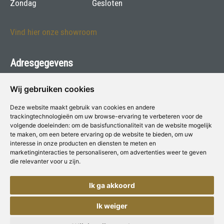
Zondag
Gesloten
Vind hier onze showroom
Adresgegevens
Philips voor Verf & Wonen
Wij gebruiken cookies
Moesdijk 13 - 6004 AX Weert
Deze website maakt gebruik van cookies en andere
trackingtechnologieën om uw browse-ervaring te verbeteren voor de
Telefoon:
0495-533643
volgende doeleinden:
om de basisfunctionaliteit van de website mogelijk
te maken
,
om een betere ervaring op de website te bieden
,
om uw
E-mail:
info@harryphilips.nl
interesse in onze producten en diensten te meten en
marketinginteracties te personaliseren
,
om advertenties weer te geven
die relevanter voor u zijn
.
Deze winkel is aangesloten bij
Voor Verf & Wonen
Ik ga akkoord
Ik weiger
Copyright © Concepts & Companies BV. Alle rechten voorbehouden.
Privacybeleid
|
Disclaimer