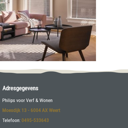
Adresgegevens
Philips voor Verf & Wonen
Moesdijk 13 - 6004 AX Weert
Telefoon:
0495-533643