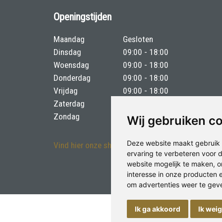
Openingstijden
Maandag
Gesloten
Dinsdag
09:00 - 18:00
Woensdag
09:00 - 18:00
Donderdag
09:00 - 18:00
Vrijdag
09:00 - 18:00
Zaterdag
09:00 - 17:00
Zondag
Gesloten
Wij gebruiken c
Deze website maakt gebruik 
Vind hier onze showroom
ervaring te verbeteren voor
website mogelijk te maken
,
o
interesse in onze producten 
om advertenties weer te geven
Ik ga akkoord
Ik wei