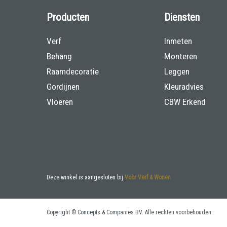
Producten
Diensten
Verf
Inmeten
Behang
Monteren
Raamdecoratie
Leggen
Gordijnen
Kleuradvies
Vloeren
CBW Erkend
Deze winkel is aangesloten bij
Voor Verf & Wonen
Copyright © Concepts & Companies BV. Alle rechten voorbehouden.