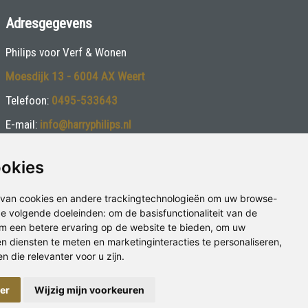
Adresgegevens
Philips voor Verf & Wonen
Moesdijk 13 - 6004 AX Weert
Telefoon:
0495-533643
E-mail:
info@harryphilips.nl
ookies
van cookies en andere trackingtechnologieën om uw browse-
 de volgende doeleinden:
om de basisfunctionaliteit van de
m een betere ervaring op de website te bieden
,
om uw
en diensten te meten en marketinginteracties te personaliseren
,
 die relevanter voor u zijn
.
Privacybeleid
|
Disclaimer
ger
Wijzig mijn voorkeuren