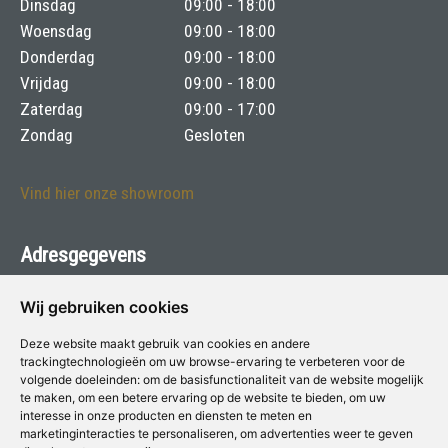
Dinsdag
09:00 - 18:00
Woensdag
09:00 - 18:00
Donderdag
09:00 - 18:00
Vrijdag
09:00 - 18:00
Zaterdag
09:00 - 17:00
Zondag
Gesloten
Vind hier onze showroom
Adresgegevens
Philips voor Verf & Wonen
Wij gebruiken cookies
Moesdijk 13 - 6004 AX Weert
Deze website maakt gebruik van cookies en andere
trackingtechnologieën om uw browse-ervaring te verbeteren voor de
Telefoon:
0495-533643
volgende doeleinden:
om de basisfunctionaliteit van de website mogelijk
te maken
,
om een betere ervaring op de website te bieden
,
om uw
E-mail:
info@harryphilips.nl
interesse in onze producten en diensten te meten en
marketinginteracties te personaliseren
,
om advertenties weer te geven