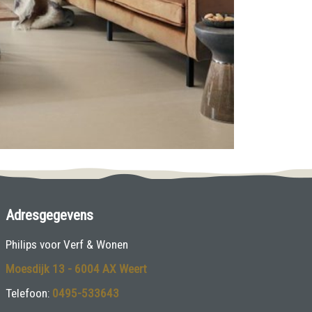
Adresgegevens
Philips voor Verf & Wonen
Moesdijk 13 - 6004 AX Weert
Telefoon:
0495-533643