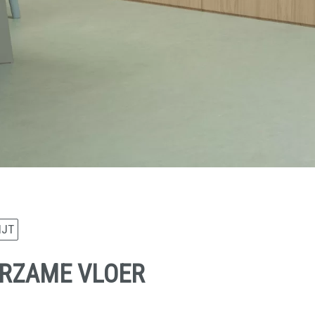
IJT
URZAME VLOER