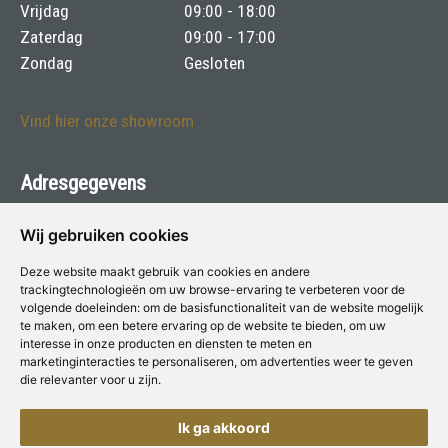
Vrijdag
09:00 - 18:00
Zaterdag
09:00 - 17:00
Zondag
Gesloten
Vind hier onze showroom
Adresgegevens
Philips voor Verf & Wonen
Wij gebruiken cookies
Moesdijk 13 - 6004 AX Weert
Deze website maakt gebruik van cookies en andere
trackingtechnologieën om uw browse-ervaring te verbeteren voor de
Telefoon:
0495-533643
volgende doeleinden:
om de basisfunctionaliteit van de website mogelijk
te maken
,
om een betere ervaring op de website te bieden
,
om uw
E-mail:
info@harryphilips.nl
interesse in onze producten en diensten te meten en
marketinginteracties te personaliseren
,
om advertenties weer te geven
die relevanter voor u zijn
.
Deze winkel is aangesloten bij
Voor Verf & Wonen
Ik ga akkoord