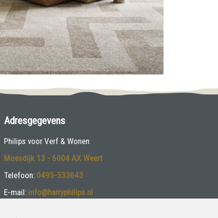
Adresgegevens
Philips voor Verf & Wonen
Moesdijk 13 - 6004 AX Weert
Telefoon:
0495-533643
E-mail:
info@harryphilips.nl