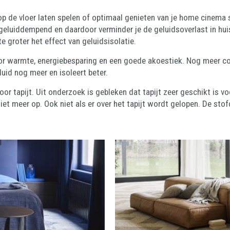
op de vloer laten spelen of optimaal genieten van je home cinema s
geluiddempend en daardoor verminder je de geluidsoverlast in huis 
te groter het effect van geluidsisolatie.
oor warmte, energiebesparing en een goede akoestiek. Nog meer co
luid nog meer en isoleert beter.
or tapijt. Uit onderzoek is gebleken dat tapijt zeer geschikt is v
iet meer op. Ook niet als er over het tapijt wordt gelopen. De s